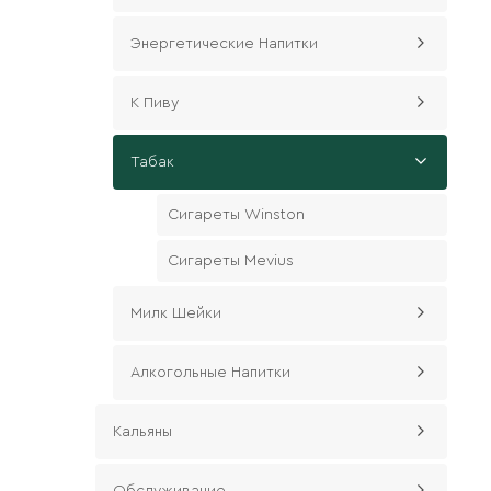
Энергетические Напитки
К Пиву
Табак
Сигареты Winston
Сигареты Mevius
Милк Шейки
Алкогольные Напитки
Кальяны
Обслуживание