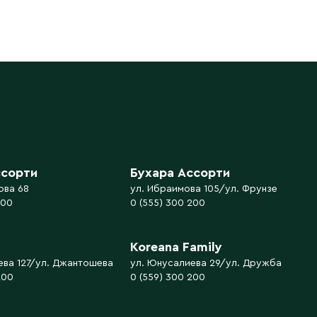
ссорти
Бухара Ассорти
ова 68
ул. Ибраимова 105/ул. Фрунзе
200
0 (555) 300 200
Koreana Family
ева 127/ул. Джантошева
ул. Юнусалиева 29/ул. Дружба
200
0 (559) 300 200