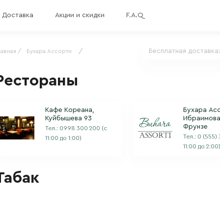
Доставка
Акции и скидки
F.A.Q
/
Бесплатная доставка
лавная /
Бухара Ассорти
Рестораны
Кафе Кореана,
Бухара Асс
Куйбышева 93
Ибраимова
Фрунзе
Тел.:
0998 300 200
(с
Тел.:
0 (555)
11:00 до 1:00)
11:00 до 2:00
Табак