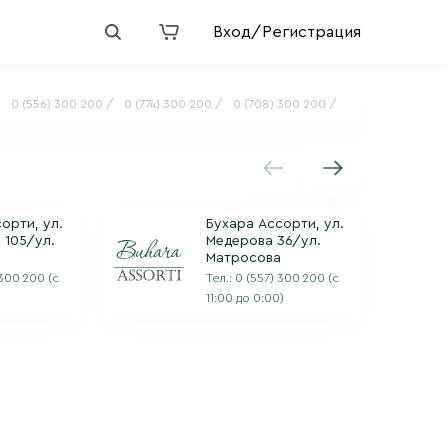
Вход/Регистрация
:
0 (556) 300 200 /
0 (774) 300 200 /
0 (708) 300 200 /
орти, ул.
Бухара Ассорти, ул.
 105/ул.
Медерова 36/ул.
Матросова
 300 200
(с
Тел.:
0 (557) 300 200
(с
)
11:00 до 0:00)