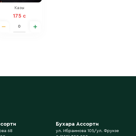
Казы
175 c
ссорти
Бухара Ассорти
ова 68
ул. Ибраимова 105/ул. Фрунзе