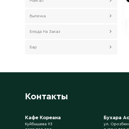
Мангал
Выпечка
Блюда На Заказ
Бар
Контакты
Кафе Кореана
Бухара А
Куйбышева 93
ул. Орозбек