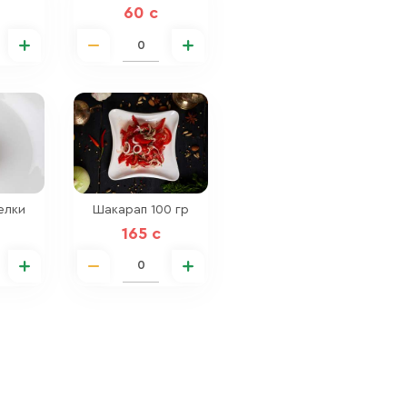
60 c
елки
Шакарап 100 гр
165 c