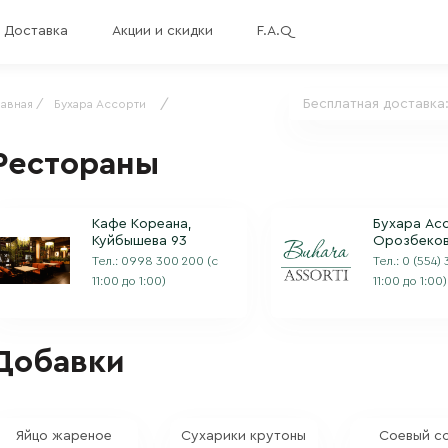
Доставка
Акции и скидки
F.A.Q
/
Бесплатная доставка
лавная /
Бухара Ассорти
Рестораны
Кафе Кореана,
Бухара Асс
Куйбышева 93
Орозбеков
Тел.:
0998 300 200
(с
Тел.:
0 (554)
11:00 до 1:00)
11:00 до 1:00)
Добавки
Яйцо жареное
Сухарики крутоны
Соевый с