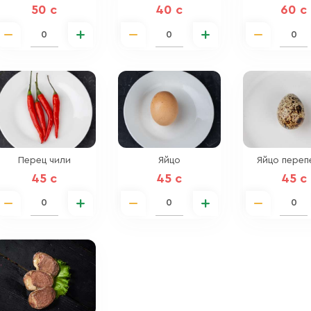
50 c
40 c
60 c
Перец чили
Яйцо
Яйцо переп
45 c
45 c
45 c