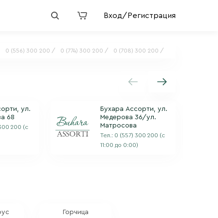
Вход/Регистрация
:
0 (556) 300 200 /
0 (774) 300 200 /
0 (708) 300 200 /
орти, ул.
Бухара Ассорти, ул.
а 68
Медерова 36/ул.
Матросова
 300 200
(с
Тел.:
0 (557) 300 200
(с
11:00 до 0:00)
оус
Горчица