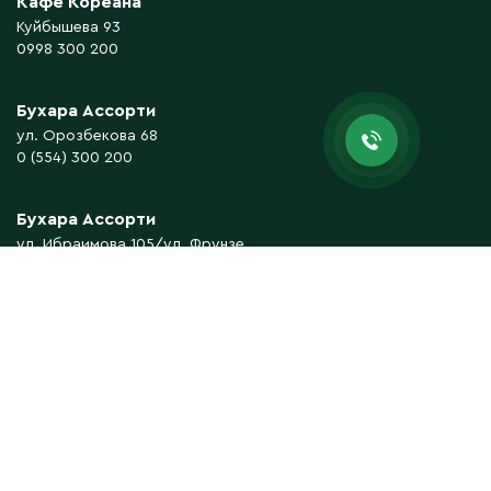
Кафе Кореана
Куйбышева 93
0998 300 200
Бухара Ассорти
ул. Орозбекова 68
0 (554) 300 200
Бухара Ассорти
ул. Ибраимова 105/ул. Фрунзе
0 (555) 300 200
Бухара Ассорти
ул. Медерова 36/ул. Матросова
0 (557) 300 200
Koreana
ул. Юнусалиева 127/ул. Джантошева
0 (550) 300 200