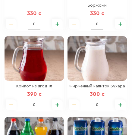
Боржоми
330 c
330 c
Компот из ягод 1л
Фирменный напиток Бухара
390 c
300 c