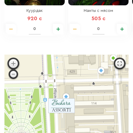
Куурдак
Манты с мясом
920 c
505 c