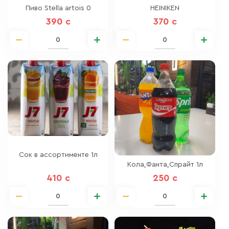
Пиво Stella artois 0
HEINIKEN
390 c
370 c
Сок в ассортименте 1л
Кола,Фанта,Спрайт 1л
410 c
250 c