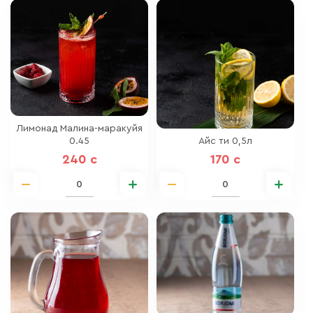
Лимонад Малина-маракуйя
0.45
Айс ти 0,5л
240 c
170 c