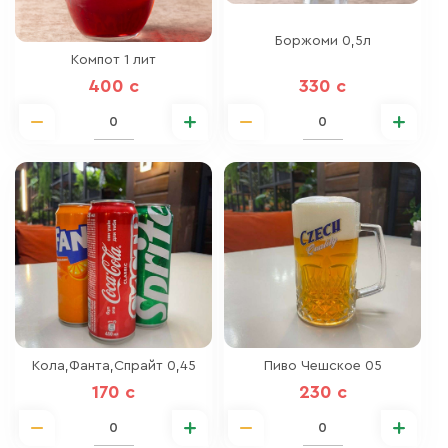
Боржоми 0,5л
Компот 1 лит
400 c
330 c
Кола,Фанта,Спрайт 0,45
Пиво Чешское 05
170 c
230 c