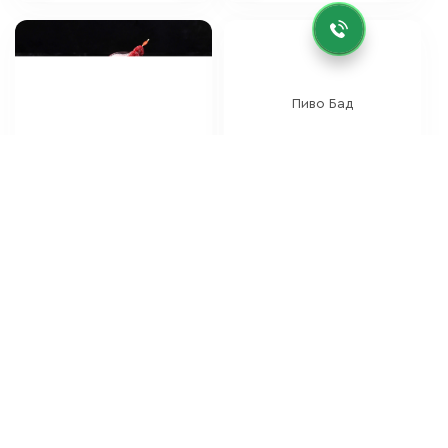
Айс ти Каркаде малина 0.5
Пиво Бад
170 c
350 c