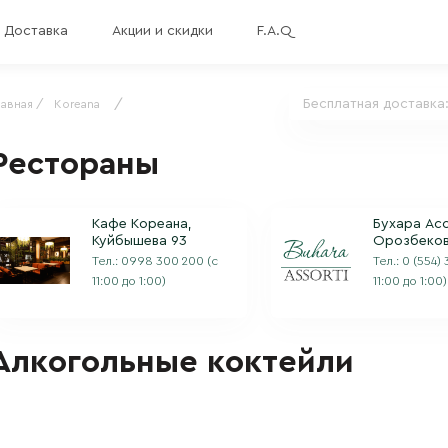
Доставка
Акции и скидки
F.A.Q
/
Бесплатная доставка
лавная /
Koreana
Рестораны
Кафе Кореана,
Бухара Асс
Куйбышева 93
Орозбеков
Тел.:
0998 300 200
(с
Тел.:
0 (554)
11:00 до 1:00)
11:00 до 1:00)
Алкогольные коктейли