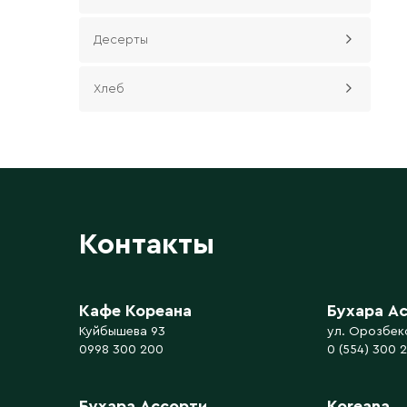
Десерты
Хлеб
Контакты
Кафе Кореана
Бухара А
Куйбышева 93
ул. Орозбек
0998 300 200
0 (554) 300 
Бухара Ассорти
Koreana