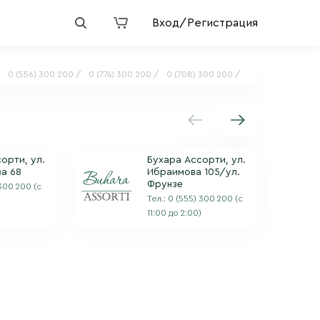
Вход/Регистрация
:
0 (556) 300 200 /
0 (774) 300 200 /
0 (708) 300 200 /
орти, ул.
Бухара Ассорти, ул.
а 68
Ибраимова 105/ул.
Фрунзе
 300 200
(с
Тел.:
0 (555) 300 200
(с
11:00 до 2:00)