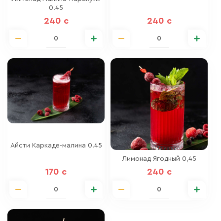
0.45
240 c
240 c
Айсти Каркаде-малина 0.45
Лимонад Ягодный 0,45
170 c
240 c